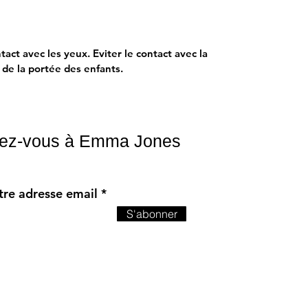
transparente, laissant transparaître la
beauté naturelle de vos ongles tout en
apportant une touche de subtilité.
act avec les yeux. Eviter le contact avec la
s de la portée des enfants.
ez-vous à Emma Jones
tre adresse email
S'abonner