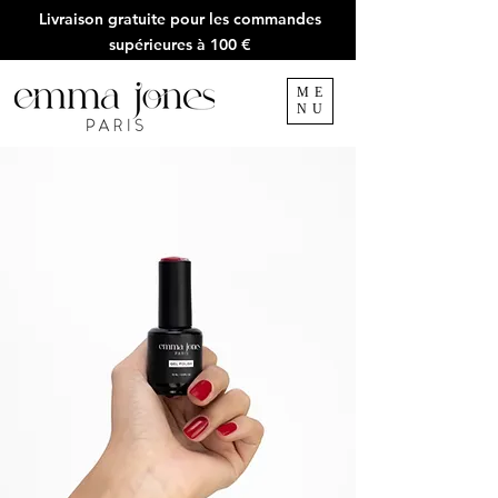
Livraison gratuite pour les commandes
supérieures à 100 €
ME
NU