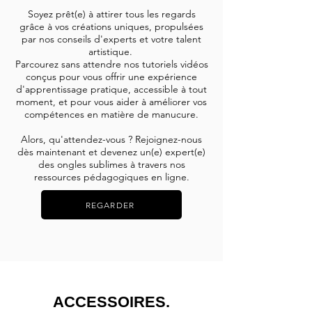
Soyez prêt(e) à attirer tous les regards
grâce à vos créations uniques, propulsées
par nos conseils d'experts et votre talent
artistique.
Parcourez sans attendre nos tutoriels vidéos
conçus pour vous offrir une expérience
d'apprentissage pratique, accessible à tout
moment, et pour vous aider à améliorer vos
compétences en matière de manucure.
Alors, qu'attendez-vous ? Rejoignez-nous
dès maintenant et devenez un(e) expert(e)
des ongles sublimes à travers nos
ressources pédagogiques en ligne.
REGARDER
ACCESSOIRES.